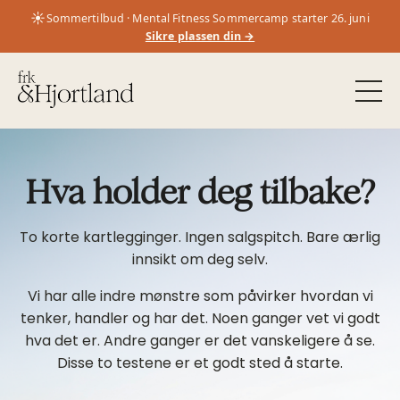
☀️
Sommertilbud · Mental Fitness Sommercamp starter 26. juni
Sikre plassen din →
Hva holder deg tilbake?
To korte kartlegginger. Ingen salgspitch. Bare ærlig
innsikt om deg selv.
Vi har alle indre mønstre som påvirker hvordan vi
tenker, handler og har det. Noen ganger vet vi godt
hva det er. Andre ganger er det vanskeligere å se.
Disse to testene er et godt sted å starte.