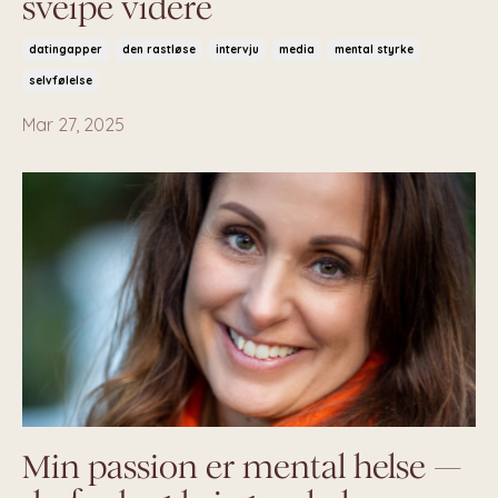
sveipe videre
datingapper
den rastløse
intervju
media
mental styrke
selvfølelse
Mar 27, 2025
Min passion er mental helse —